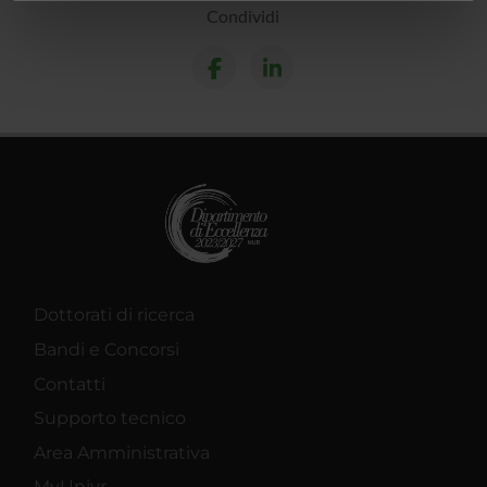
informazioni sul modo in cui utilizzi il nostro sito con i
Condividi
nostri partner che si occupano di analisi dei dati web,
pubblicità e social media, i quali potrebbero combinarle
con altre informazioni che hai fornito loro o che hanno
raccolto dal tuo utilizzo dei loro servizi.
Dottorati di ricerca
Bandi e Concorsi
Contatti
Supporto tecnico
Area Amministrativa
MyUnivr