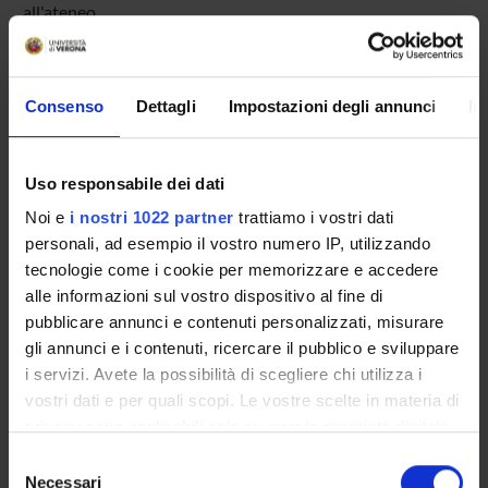
all'ateneo
PARTECIPANTI AL PROGETTO
Consenso
Dettagli
Impostazioni degli annunci
In
Mauro Krampera
Professore ordinario
Uso responsabile dei dati
Noi e
i nostri 1022 partner
trattiamo i vostri dati
Giovanni Pizzolo
Incaricato alla ricerca
personali, ad esempio il vostro numero IP, utilizzando
tecnologie come i cookie per memorizzare e accedere
alle informazioni sul vostro dispositivo al fine di
pubblicare annunci e contenuti personalizzati, misurare
gli annunci e i contenuti, ricercare il pubblico e sviluppare
ATTIVITÀ
i servizi. Avete la possibilità di scegliere chi utilizza i
vostri dati e per quali scopi. Le vostre scelte in materia di
AREE DI RICERCA
privacy sono applicabili solo su questa proprietà digitale
in cui avete effettuato le vostre scelte. È possibile
GRUPPI DI RICERCA
Selezione
modificare o revocare il proprio consenso in qualsiasi
Necessari
del