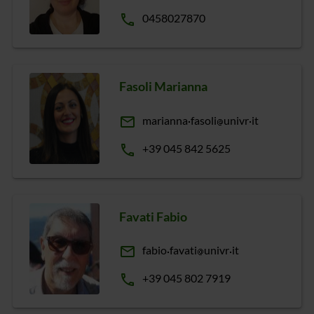
phone
0458027870
Fasoli Marianna
email
marianna
fasoli
univr
it
phone
+39 045 842 5625
Favati Fabio
email
fabio
favati
univr
it
phone
+39 045 802 7919