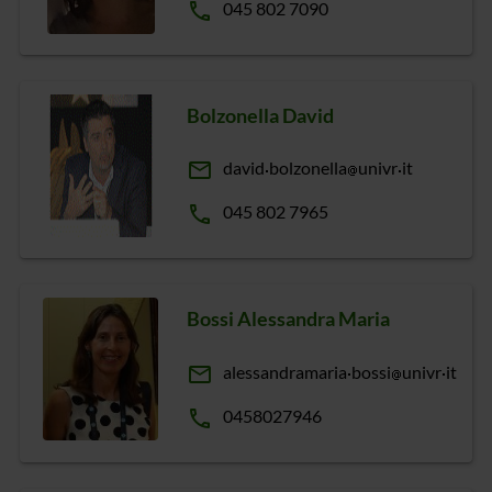
phone
045 802 7090
Bolzonella David
email
david
bolzonella
univr
it
phone
045 802 7965
Bossi Alessandra Maria
email
alessandramaria
bossi
univr
it
phone
0458027946