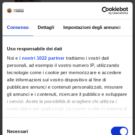
email
roberto
fiammengo
univr
it
phone
0458027038
Consenso
Dettagli
Impostazioni degli annunci
In
Frison Nicola
Uso responsabile dei dati
Noi e
i nostri 1022 partner
trattiamo i vostri dati
email
nicola
frison
univr
it
personali, ad esempio il vostro numero IP, utilizzando
tecnologie come i cookie per memorizzare e accedere
phone
045 802 7857
alle informazioni sul vostro dispositivo al fine di
pubblicare annunci e contenuti personalizzati, misurare
gli annunci e i contenuti, ricercare il pubblico e sviluppare
i servizi. Avete la possibilità di scegliere chi utilizza i
Furini Antonella
vostri dati e per quali scopi. Le vostre scelte in materia di
privacy sono applicabili solo su questa proprietà digitale
email
antonella
furini
univr
it
in cui avete effettuato le vostre scelte. È possibile
Selezione
phone
045 802 7950; Lab: 045 802
modificare o revocare il proprio consenso in qualsiasi
Necessari
del