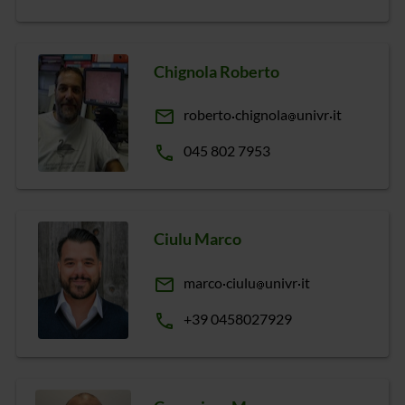
Chignola Roberto
email
roberto
chignola
univr
it
phone
045 802 7953
Ciulu Marco
email
marco
ciulu
univr
it
phone
+39 0458027929