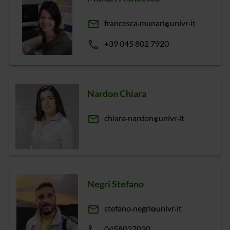
email
francesca
munari
univr
it
phone
+39 045 802 7920
Nardon Chiara
email
chiara
nardon
univr
it
Negri Stefano
email
stefano
negri
univr
it
0458027030