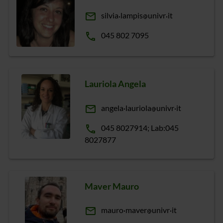
email
silvia
lampis
univr
it
phone
045 802 7095
Lauriola Angela
email
angela
lauriola
univr
it
phone
045 8027914; Lab:045
8027877
Maver Mauro
email
mauro
maver
univr
it