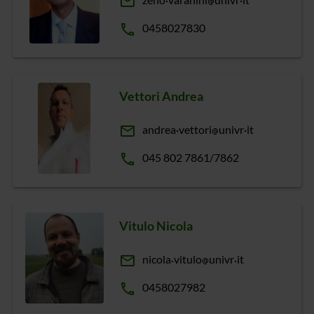
email
phone
0458027830
Vettori Andrea
email
andrea
vettori
univr
it
phone
045 802 7861/7862
Vitulo Nicola
email
nicola
vitulo
univr
it
phone
0458027982