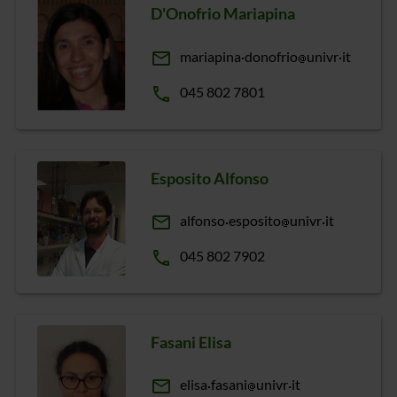
D'Onofrio Mariapina
email
mariapina
donofrio
univr
it
phone
045 802 7801
Esposito Alfonso
email
alfonso
esposito
univr
it
phone
045 802 7902
Fasani Elisa
email
elisa
fasani
univr
it