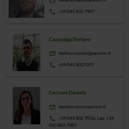
email
phone
+39 045 802 7907
Cazzaniga Stefano
email
stefano
cazzaniga
univr
it
phone
+39 045 8027075
Cecconi Daniela
email
daniela
cecconi
univr
it
phone
+39 045 802 7056; Lab: +39
045 802 7087