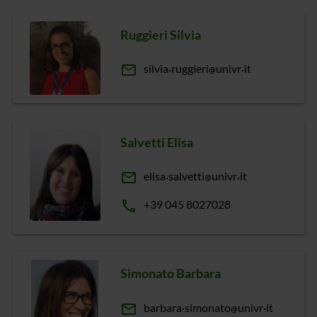
Ruggieri Silvia
email
silvia
ruggieri
univr
it
Salvetti Elisa
email
elisa
salvetti
univr
it
phone
+39 045 8027028
Simonato Barbara
email
barbara
simonato
univr
it