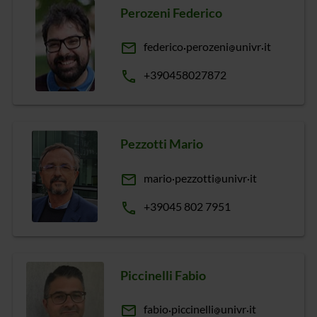
Perozeni Federico
email
federico
perozeni
univr
it
phone
+390458027872
Pezzotti Mario
email
mario
pezzotti
univr
it
phone
+39045 802 7951
Piccinelli Fabio
email
fabio
piccinelli
univr
it