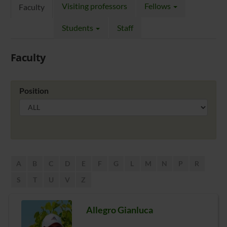
Visiting professors
Fellows
Faculty
Students
Staff
Faculty
Position
A
B
C
D
E
F
G
L
M
N
P
R
S
T
U
V
Z
Allegro Gianluca