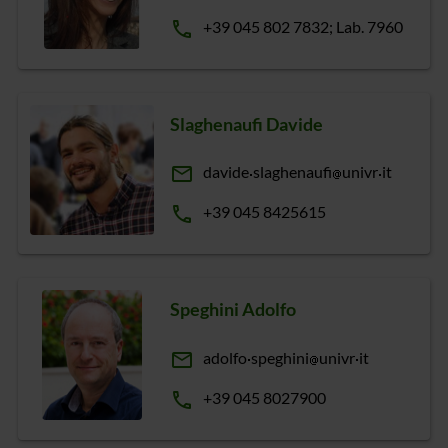
phone
+39 045 802 7832; Lab. 7960
Slaghenaufi Davide
email
davide
slaghenaufi
univr
it
phone
+39 045 8425615
Speghini Adolfo
email
adolfo
speghini
univr
it
phone
+39 045 8027900