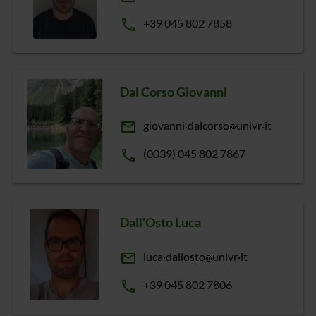
phone
+39 045 802 7858
Dal Corso Giovanni
email
giovanni
dalcorso
univr
it
phone
(0039) 045 802 7867
Dall'Osto Luca
email
luca
dallosto
univr
it
phone
+39 045 802 7806