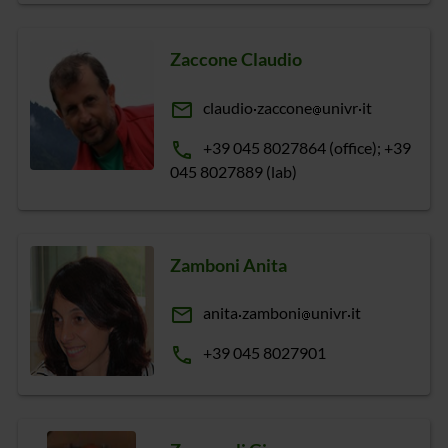
Zaccone Claudio
email
claudio
zaccone
univr
it
phone
+39 045 8027864 (office); +39
045 8027889 (lab)
Zamboni Anita
email
anita
zamboni
univr
it
phone
+39 045 8027901