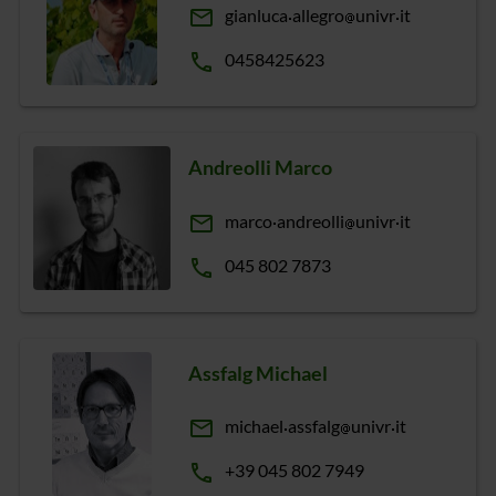
email
gianluca
allegro
univr
it
phone
0458425623
Andreolli Marco
email
marco
andreolli
univr
it
phone
045 802 7873
Assfalg Michael
email
michael
assfalg
univr
it
phone
+39 045 802 7949