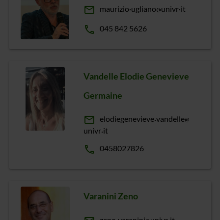
email
maurizio
ugliano
univr
it
phone
045 842 5626
Vandelle Elodie Genevieve
Germaine
email
elodiegenevieve
vandelle
univr
it
phone
0458027826
Varanini Zeno
zeno
varanini
univr
it