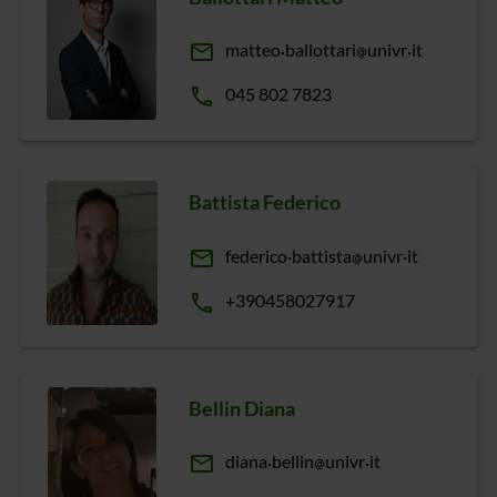
email
matteo
ballottari
univr
it
phone
045 802 7823
Battista Federico
email
federico
battista
univr
it
phone
+390458027917
Bellin Diana
email
diana
bellin
univr
it