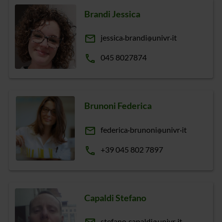
Brandi Jessica
email
jessica
brandi
univr
it
phone
045 8027874
Brunoni Federica
email
federica
brunoni
univr
it
phone
+39 045 802 7897
Capaldi Stefano
stefano
capaldi
univr
it