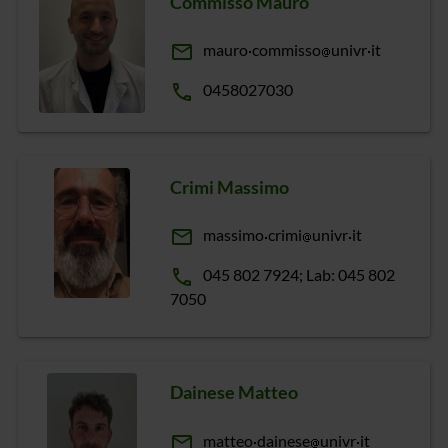
Commisso Mauro
email
mauro
commisso
univr
it
phone
0458027030
Crimi Massimo
email
massimo
crimi
univr
it
phone
045 802 7924; Lab: 045 802
7050
Dainese Matteo
email
matteo
dainese
univr
it