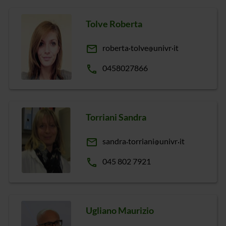
Tolve Roberta
email
roberta
tolve
univr
it
phone
0458027866
Torriani Sandra
email
sandra
torriani
univr
it
phone
045 802 7921
Ugliano Maurizio