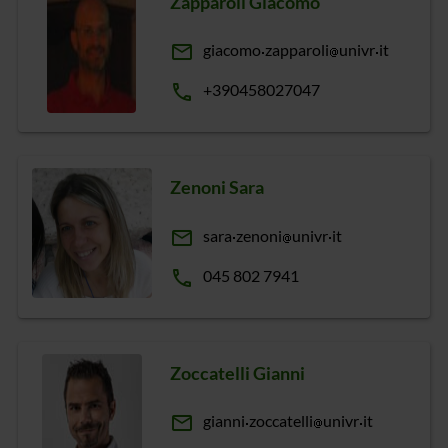
Zapparoli Giacomo
email
giacomo
zapparoli
univr
it
phone
+390458027047
Zenoni Sara
email
sara
zenoni
univr
it
phone
045 802 7941
Zoccatelli Gianni
email
gianni
zoccatelli
univr
it