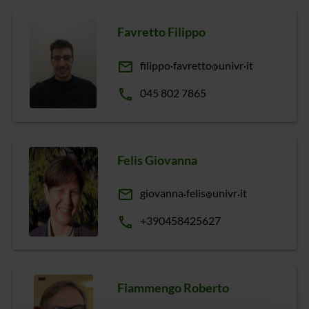
Favretto Filippo
email
filippo
favretto
univr
it
phone
045 802 7865
Felis Giovanna
email
giovanna
felis
univr
it
phone
+390458425627
Fiammengo Roberto