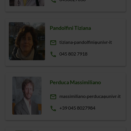
phone
Pandolfini Tiziana
email
tiziana
pandolfini
univr
it
phone
045 802 7918
Perduca Massimiliano
email
massimiliano
perduca
univr
it
phone
+39 045 8027984