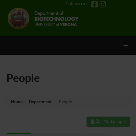
Follow on
Toggl
People
Home
Department
People
Find people