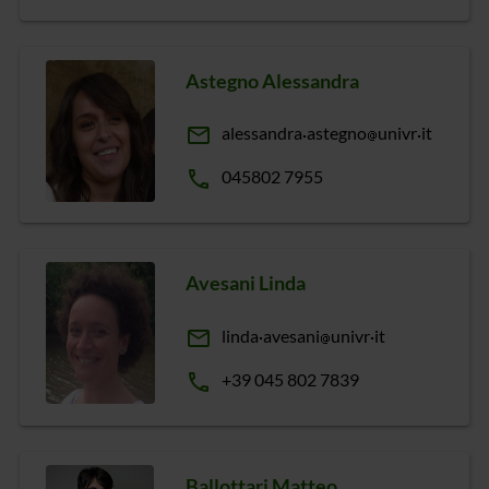
Astegno Alessandra
email
alessandra
astegno
univr
it
phone
045802 7955
Avesani Linda
email
linda
avesani
univr
it
phone
+39 045 802 7839
Ballottari Matteo