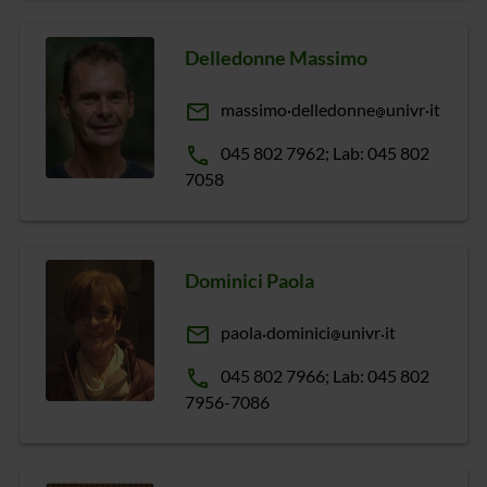
Delledonne Massimo
email
massimo
delledonne
univr
it
phone
045 802 7962; Lab: 045 802
7058
Dominici Paola
email
paola
dominici
univr
it
phone
045 802 7966; Lab: 045 802
7956-7086