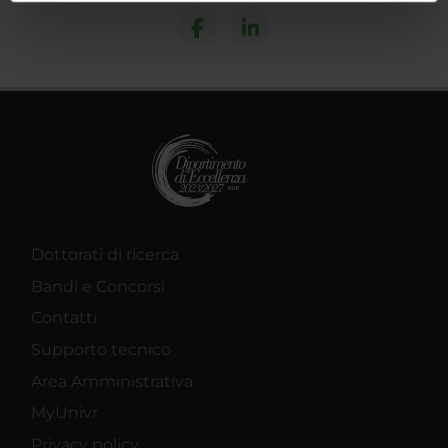
informazioni sul modo in cui utilizzi il nostro sito con i
nostri partner che si occupano di analisi dei dati web,
pubblicità e social media, i quali potrebbero combinarle
con altre informazioni che hai fornito loro o che hanno
raccolto dal tuo utilizzo dei loro servizi.
Dottorati di ricerca
Bandi e Concorsi
Contatti
Supporto tecnico
Area Amministrativa
MyUnivr
Privacy policy