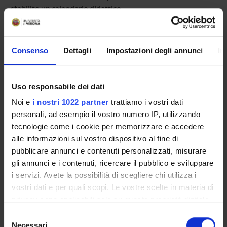
stabilito un calendario didattico.
Consenso
Dettagli
Impostazioni degli annunci
In
Presentazione
Come iscriversi
Insegnamenti
Uso responsabile dei dati
Calendario didattico
Noi e
i nostri 1022 partner
trattiamo i vostri dati
Orario lezioni
personali, ad esempio il vostro numero IP, utilizzando
Piani didattici
tecnologie come i cookie per memorizzare e accedere
Calendario esami
alle informazioni sul vostro dispositivo al fine di
Bacheca avvisi
pubblicare annunci e contenuti personalizzati, misurare
Proposte tesi e stage
gli annunci e i contenuti, ricercare il pubblico e sviluppare
Organi collegiali e di governo
i servizi. Avete la possibilità di scegliere chi utilizza i
vostri dati e per quali scopi. Le vostre scelte in materia di
Docenti
privacy sono applicabili solo su questa proprietà digitale
Documenti
in cui avete effettuato le vostre scelte. È possibile
Selezione
modificare o revocare il proprio consenso in qualsiasi
Necessari