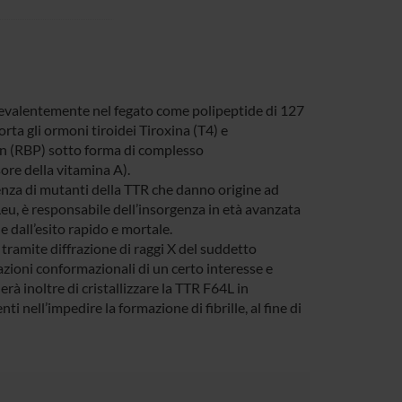
prevalentemente nel fegato come polipeptide di 127
a gli ormoni tiroidei Tiroxina (T4) e
ein (RBP) sotto forma di complesso
ore della vitamina A).
enza di mutanti della TTR che danno origine ad
Leu, è responsabile dell’insorgenza in età avanzata
 dall’esito rapido e mortale.
 tramite diffrazione di raggi X del suddetto
zioni conformazionali di un certo interesse e
erà inoltre di cristallizzare la TTR F64L in
 nell’impedire la formazione di fibrille, al fine di