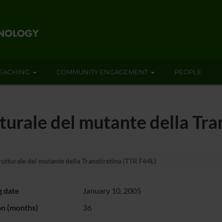
EACHING
COMMUNITY ENGAGEMENT
PEOPLE
urale del mutante della Tra
tturale del mutante della Transtiretina (TTR F64L)
g date
January 10, 2005
on (months)
36