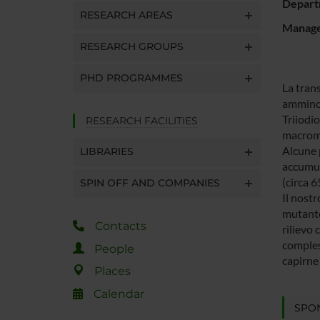
Depart
RESEARCH AREAS
Manager
RESEARCH GROUPS
PHD PROGRAMMES
La tran
amminoa
Triiodio
RESEARCH FACILITIES
macromo
Alcune 
LIBRARIES
accumuli
(circa 
SPIN OFF AND COMPANIES
Il nostr
mutante
Contacts
rilievo 
compless
People
capirne
Places
Calendar
SPO