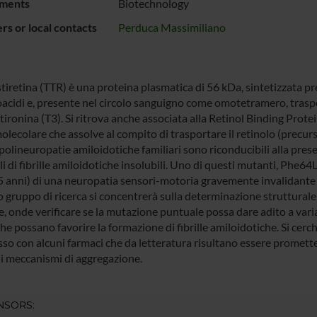
ments
Biotechnology
s or local contacts
Perduca Massimiliano
stiretina (TTR) è una proteina plasmatica di 56 kDa, sintetizzata 
cidi e, presente nel circolo sanguigno come omotetramero, trasport
tironina (T3). Si ritrova anche associata alla Retinol Binding Prot
lecolare che assolve al compito di trasportare il retinolo (precurs
polineuropatie amiloidotiche familiari sono riconducibili alla pres
 di fibrille amiloidotiche insolubili. Uno di questi mutanti, Phe64
65 anni) di una neuropatia sensori-motoria gravemente invalidante e
o gruppo di ricerca si concentrerà sulla determinazione strutturale
, onde verificare se la mutazione puntuale possa dare adito a varia
che possano favorire la formazione di fibrille amiloidotiche. Si cerch
o con alcuni farmaci che da letteratura risultano essere promettenti
 i meccanismi di aggregazione.
NSORS: