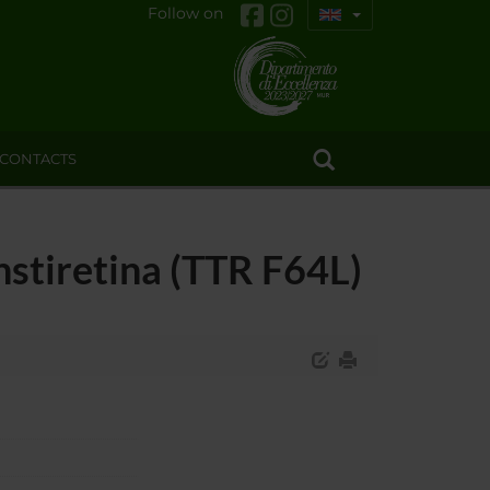
Follow on
CONTACTS
nstiretina (TTR F64L)