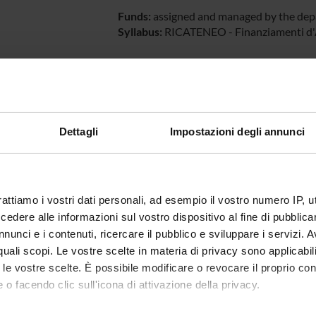
Funds:
assigned and managed by the de
Syllabus:
RICATENEO - Finanziamenti d'At
ECT PARTICIPANTS
 Capaldi
Associate Professor
Massimil
Dettagli
Impostazioni degli annunci
igi Monaco
rattiamo i vostri dati personali, ad esempio il vostro numero IP, 
RCH AREAS INVOLVED IN THE PROJECT
dere alle informazioni sul vostro dispositivo al fine di pubblica
nunci e i contenuti, ricercare il pubblico e sviluppare i servizi. A
mica strutturale, funzionale e di espressione
r quali scopi. Le vostre scelte in materia di privacy sono applicabi
mistry & Molecular Biology (DBT)
to le vostre scelte. È possibile modificare o revocare il proprio 
mica e Biologia Molecolare
 o facendo clic sull'icona di attivazione della privacy.
mistry & Molecular Biology (DBT) (DBT)