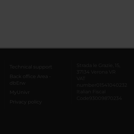
Strada le Grazie, 15,
Technical support
37134 Verona VR
Back office Area -
VAT
dbErw
number01541040232
Italian Fiscal
MyUnivr
Code93009870234
Privacy policy