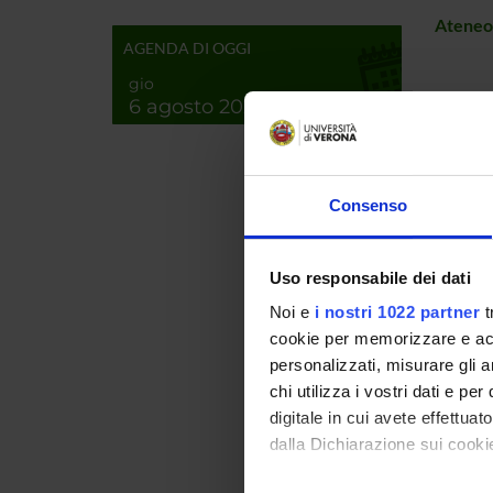
Ateneo
AGENDA DI OGGI
gio
6 agosto 2026
PROJ
Stefano
Consenso
Ugo Lu
Uso responsabile dei dati
Noi e
i nostri 1022 partner
t
RESEA
cookie per memorizzare e acce
personalizzati, misurare gli an
Proteo
chi utilizza i vostri dati e pe
Bioche
digitale in cui avete effettua
Biochi
dalla Dichiarazione sui cookie
Bioche