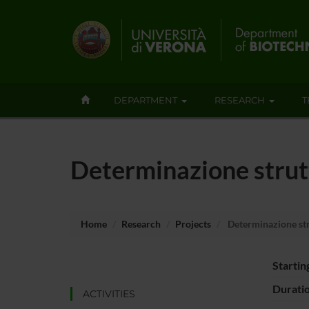
DEPARTMENT
RESEARCH
T
Determinazione strutt
Home
Research
Projects
Determinazione stru
Startin
Durati
ACTIVITIES