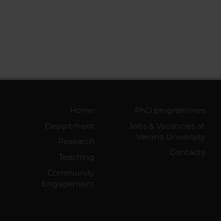
Home
PhD programmes
Department
Jobs & Vacancies at
Verona University
Research
Contacts
Teaching
Community
Engagement