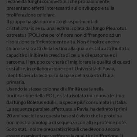
lectine da funghi commestibili che probabilmente
presentano effetti interessanti sullo sviluppo e sulla
proliferazione cellulare.
Il gruppo ha già riprodotto gli esperimenti di
cristallizzazione su una lectina isolata dal fungo Pleurotus
ostreatus (POL) che pero' finora non diffrangono ad un
risoluzione sufficientemente alta. Non è inoltre ancora
chiaro se si tratti della lectina alla quale è stata attribuita la
capacità di inibire la crescita di cellule di epatoma e di
sarcoma. Il gruppo cercherà di migliorare la qualità di questi
cristalli e, in collaborazione con l'Università di Pavia,
identificherà la lectina sulla base della sua struttura
primaria.
Usando la stessa colonna di affinità usata nella
purificazione della POL, è stata isolata una nuova lectina
dal fungo Boletus edulis, la specie piu' consumata in Italia.
La sequenza parziale, effettuata a Pavia, ha definito i primi
20 aminoacidi e su questa base si è visto che la proteina
non mostra omologia di sequenza con altre proteine note.
Sono stati inoltre preparati cristalli che devono ancora
essere esaminati per verificare la qualità di diffrazione. Il