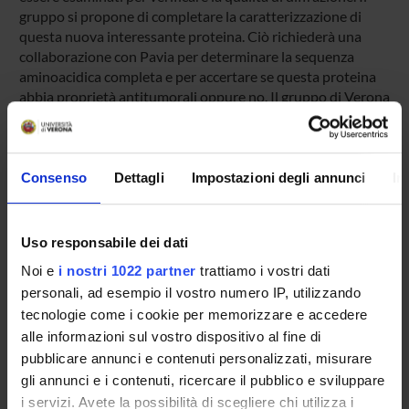
gruppo si propone di completare la caratterizzazione di
questa nuova interessante proteina. Ciò richiederà una
collaborazione con Pavia per determinare la sequenza
aminoacidica completa e per accertare se questa proteina
abbia proprietà antitumorali oppure no. Il gruppo di Verona
si concentrerà sulla determinazione della struttura
tridimensionale della proteina e sull'analisi delle
caratteristiche del suo/suoi siti di legame.
Consenso
Dettagli
Impostazioni degli annunci
In
ENTI FINANZIATORI:
Uso responsabile dei dati
Ateneo
Noi e
i nostri 1022 partner
trattiamo i vostri dati
Finanziamento:
assegnato e gestito dal Dipartimento
personali, ad esempio il vostro numero IP, utilizzando
Programma:
RICATENEO - Finanziamenti d'Ateneo per la
Ricerca Scientifica
tecnologie come i cookie per memorizzare e accedere
alle informazioni sul vostro dispositivo al fine di
pubblicare annunci e contenuti personalizzati, misurare
gli annunci e i contenuti, ricercare il pubblico e sviluppare
PARTECIPANTI AL PROGETTO
i servizi. Avete la possibilità di scegliere chi utilizza i