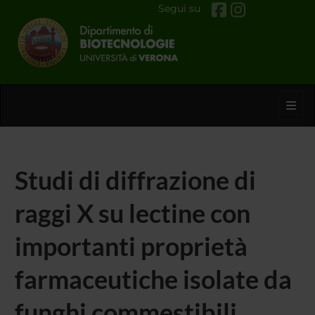
Segui su
Toggl
Studi di diffrazione di
raggi X su lectine con
importanti proprietà
farmaceutiche isolate da
funghi commestibili.