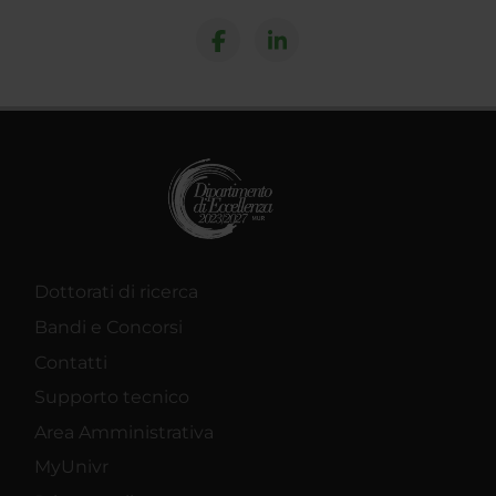
Dottorati di ricerca
Bandi e Concorsi
Contatti
Supporto tecnico
Area Amministrativa
MyUnivr