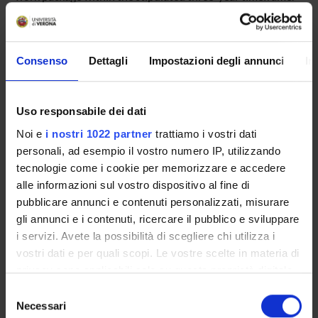
We will employ a unique combination of methodologies,
merging an in vitro high-throughput nanoBRET-Ubiquitin
screen with an in vivo functional compound screen in
Zebrafish. The outcomes of this proof-of-concept project
Consenso
Dettagli
Impostazioni degli annunci
In
may unveil novel therapeutic strategies for combating
cancer immune evasion and impeding the spread and
metastatic growth, especially in aggressive basal-like breast
Uso responsabile dei dati
cancer.
Noi e
i nostri 1022 partner
trattiamo i vostri dati
personali, ad esempio il vostro numero IP, utilizzando
tecnologie come i cookie per memorizzare e accedere
alle informazioni sul vostro dispositivo al fine di
ENTI FINANZIATORI:
pubblicare annunci e contenuti personalizzati, misurare
Ministero degli affari esteri e della cooperazione
gli annunci e i contenuti, ricercare il pubblico e sviluppare
internazionale
i servizi. Avete la possibilità di scegliere chi utilizza i
Finanziamento:
assegnato e gestito dal Dipartimento
vostri dati e per quali scopi. Le vostre scelte in materia di
privacy sono applicabili solo su questa proprietà digitale
in cui avete effettuato le vostre scelte. È possibile
Selezione
modificare o revocare il proprio consenso in qualsiasi
Necessari
del
PARTECIPANTI AL PROGETTO