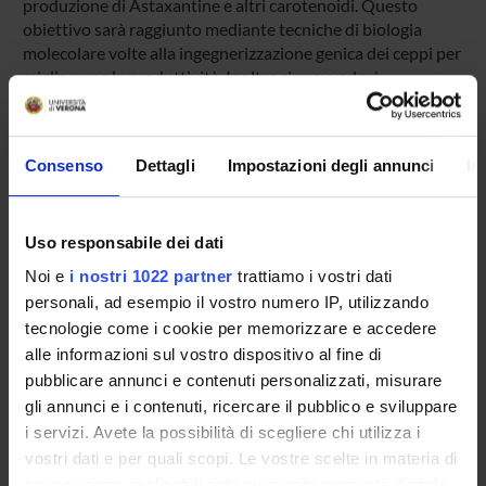
produzione di Astaxantine e altri carotenoidi. Questo
obiettivo sarà raggiunto mediante tecniche di biologia
molecolare volte alla ingegnerizzazione genica dei ceppi per
migliorarne la produttività. Inoltre si provvederà
all’incapsulamento delle sostanze così prodotte in
nanoparticolati, alla loro caratterizzazione chimico-fisica e
alla verifica dell’eventuale amplificata attività
Consenso
Dettagli
Impostazioni degli annunci
In
antiinfiammatoria e di schermo solare.
RISULTATI
Uso responsabile dei dati
Società agricola AlghItaly srl fornirà, oltre alle condizioni
migliori di crescita su grande scala e alla purificazione dei
Noi e
i nostri 1022 partner
trattiamo i vostri dati
carotenoidi, la competenza nella commercializzazione a
personali, ad esempio il vostro numero IP, utilizzando
livello internazionale di questi prodotti indirizzando
tecnologie come i cookie per memorizzare e accedere
l’attività di ricerca scientifica verso la produzione del
alle informazioni sul vostro dispositivo al fine di
prodotto più adatto a scopi commerciali.
pubblicare annunci e contenuti personalizzati, misurare
gli annunci e i contenuti, ricercare il pubblico e sviluppare
MAIN PARTNER
i servizi. Avete la possibilità di scegliere chi utilizza i
Società agricola AlghItaly srl
vostri dati e per quali scopi. Le vostre scelte in materia di
privacy sono applicabili solo su questa proprietà digitale