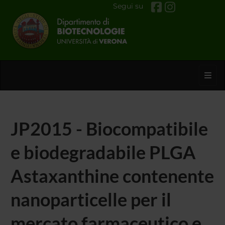
Segui su
Toggl
JP2015 - Biocompatibile
e biodegradabile PLGA
Astaxanthine contenente
nanoparticelle per il
mercato farmaceutico e