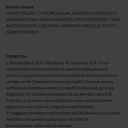
Parole chiave
JOINT PROJECT, MICROALGAE, NANOTECHNOLOGY,
ASTAXANTHIN, INFLAMMATION, PHOTOPROTECTION,
ANTIOXIDANT, GROWTH, IMPROVE PRODUCTIVITY,
CAROTENOIDS
PREMESSA
L’ Astaxantina (3,3'-dihydroxy-ß-carotene-4,4'-) è un
carotenoide rosso presente in maniera ubiquitaria in
natura. L’organismo produttore primario di Astaxantina è
un’alga verde (Haematococcus pluvialis) che può essere
coltivata in fotobioreattori, prodotti da Società agricola
AlghItaly srl. Questo composto ha un elevato valore di
mercato in quanto viene utilizzato come antiossidante,
pigmento naturale ed integratore alimentare.
Il maggiore problema nell’utilizzo dell’Astaxantina consiste
nel fatto che questo composto è di difficile
assimilazione dalle cellule animali.