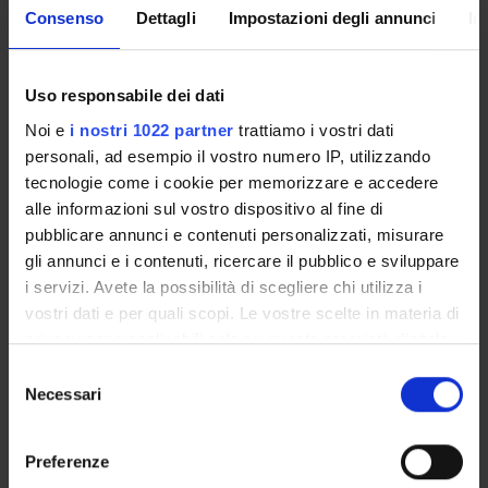
entrambi con forti competenze complementari volte ad
Consenso
Dettagli
Impostazioni degli annunci
In
ottenere, analizzare e confrontare dati di trascrittomica ed
epigenomica.
Uso responsabile dei dati
RISULTATI
In definitiva, l'identificazione dei geni e delle modifiche del
Noi e
i nostri 1022 partner
trattiamo i vostri dati
DNA le cui dinamiche sono correlate con la lunghezza del
personali, ad esempio il vostro numero IP, utilizzando
processo di maturazione della bacca di vite permetterà di
tecnologie come i cookie per memorizzare e accedere
dedurre un modello di analisi che potrebbe facilitare
alle informazioni sul vostro dispositivo al fine di
l’ottenimento di un prodotto standard di elevata qualità,
pubblicare annunci e contenuti personalizzati, misurare
fornendo, così, nuove linee guida per una coltivazione più
gli annunci e i contenuti, ricercare il pubblico e sviluppare
redditizia della vite.
i servizi. Avete la possibilità di scegliere chi utilizza i
vostri dati e per quali scopi. Le vostre scelte in materia di
MAIN PARTNER
privacy sono applicabili solo su questa proprietà digitale
Institut National de la Recherche Agronomique (INRA)
in cui avete effettuato le vostre scelte. È possibile
Selezione
modificare o revocare il proprio consenso in qualsiasi
Necessari
del
ENTI FINANZIATORI:
momento dalla Dichiarazione sui cookie o facendo clic
consenso
sull'icona di attivazione della privacy.
Finanziamento:
assegnato e gestito dal Dipartimento
Preferenze