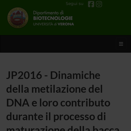
Segui su
Toggl
JP2016 - Dinamiche
della metilazione del
DNA e loro contributo
durante il processo di
maturazione della bacca