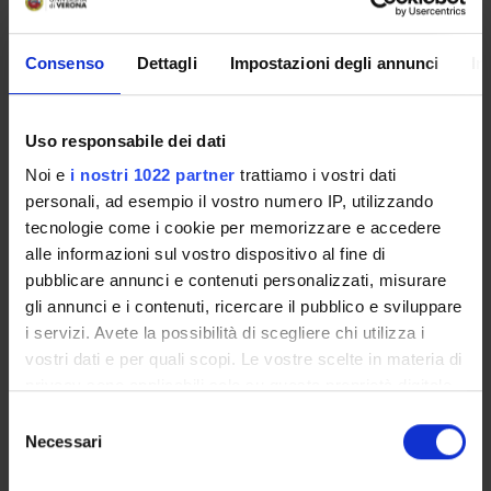
Proteomica strutturale, funzionale e di espressione
Biochemistry & Molecular Biology (DBT)
Consenso
Dettagli
Impostazioni degli annunci
In
Biochimica e Biologia Molecolare
Biochemistry & Molecular Biology (DBT) (DBT)
Uso responsabile dei dati
Proteomica strutturale, funzionale e di espressione
Biochemistry & Molecular Biology (DM) (DM)
Noi e
i nostri 1022 partner
trattiamo i vostri dati
personali, ad esempio il vostro numero IP, utilizzando
Biochimica e Biologia Molecolare
tecnologie come i cookie per memorizzare e accedere
Biochemistry & Molecular Biology (DM) (DM)
alle informazioni sul vostro dispositivo al fine di
Proteomica strutturale, funzionale e di espressione
pubblicare annunci e contenuti personalizzati, misurare
Biochemistry & Molecular Biology (DNBM) (DNBM)
gli annunci e i contenuti, ricercare il pubblico e sviluppare
i servizi. Avete la possibilità di scegliere chi utilizza i
Biochimica e Biologia Molecolare
vostri dati e per quali scopi. Le vostre scelte in materia di
Biochemistry & Molecular Biology (DNBM) (DNBM)
privacy sono applicabili solo su questa proprietà digitale
Proteomica strutturale, funzionale e di espressione
in cui avete effettuato le vostre scelte. È possibile
Selezione
Biochemistry & Molecular Biology (DSVR) (DSVR)
modificare o revocare il proprio consenso in qualsiasi
Necessari
del
momento dalla Dichiarazione sui cookie o facendo clic
consenso
Biochimica e Biologia Molecolare
sull'icona di attivazione della privacy.