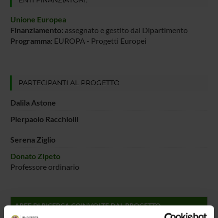
Unione Europea
Finanziamento:
assegnato e gestito dal Dipartimento
Programma:
EUROPA - Progetti Europei
PARTECIPANTI AL PROGETTO
Dalila Astone
Pierpaolo Racchiolli
Serena Ziglio
Donato Zipeto
Professore ordinario
AREE DI RICERCA COINVOLTE DAL PROGETTO