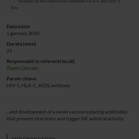
Analysis of the interaction between HLA-C and HIV-1
Env
Data inizio
1 gennaio 2010
Durata (mesi)
24
Responsabili (o referenti locali)
Zipeto Donato
Parole chiave
HIV-1, HLA-C, AIDS, antibody
...and development of a novel vaccine inducing antibodies
that prevent viral entry and trigger NK antiviral activity
ENTI FINANZIATORI: