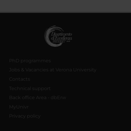
PhD programmes
Jobs & Vacancies at Verona University
Contacts
Technical support
Back office Area - dbErw
MyUnivr
Privacy policy