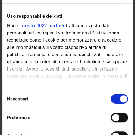
PUBLICATIONS
Uso responsabile dei dati
ASSIGNMENTS
Noi e
i nostri 1022 partner
trattiamo i vostri dati
personali, ad esempio il vostro numero IP, utilizzando
tecnologie come i cookie per memorizzare e accedere
alle informazioni sul vostro dispositivo al fine di
ORGANISATION
pubblicare annunci e contenuti personalizzati, misurare
gli annunci e i contenuti, ricercare il pubblico e sviluppare
GOVERNANCE
i servizi. Avete la possibilità di scegliere chi utilizza i
COMMITTEES
vostri dati e per quali scopi. Le vostre scelte in materia di
privacy sono applicabili solo su questa proprietà digitale
DEPARTMENT ADMINISTRATION OFFICES
in cui avete effettuato le vostre scelte. È possibile
Selezione
modificare o revocare il proprio consenso in qualsiasi
Necessari
del
STUDENT ADMINISTRATION OFFICES
momento dalla Dichiarazione sui cookie o facendo clic
consenso
sull'icona di attivazione della privacy.
DEPARTMENT FACILITIES
Preferenze
Con il tuo consenso, vorremmo anche:
LIBRARIES