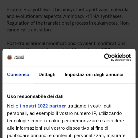
Protein Biosynthesis. The biosynthetic pathway: molecular
and evolutionary aspercts. Aminoacyl-tRNA synthases.
Regulation of the translational process in eukaryotes. Non-
canonical translation.
Post-translational modifications: covalent modifications,
glycosylation and glycoprotein biosynthesis, ADP-
ribosylation, covalen binding with lipid molecules,
proteolitic cleavage of inactive precursors, protein splicing.
Consenso
Dettagli
Impostazioni degli annunci
In
Protein folding: structural motifs and chaperone-assisted
protein folding.
Uso responsabile dei dati
The life of the proteins. Protein targeting. Protein turnover.
Protein aging. Proteasome and Caspases.
Noi e
i nostri 1022 partner
trattiamo i vostri dati
personali, ad esempio il vostro numero IP, utilizzando
REFERENCE BOOKS
tecnologie come i cookie per memorizzare e accedere
Author
Title
alle informazioni sul vostro dispositivo al fine di
pubblicare annunci e contenuti personalizzati, misurare