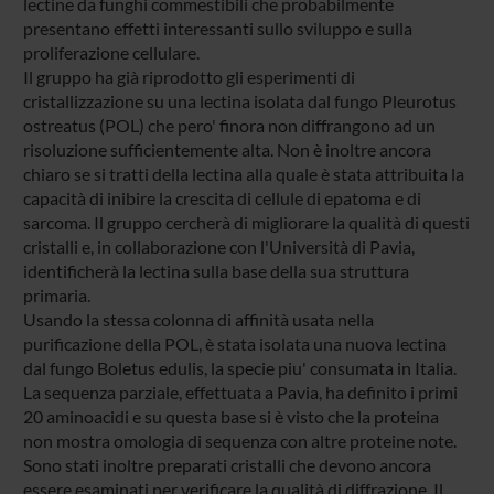
lectine da funghi commestibili che probabilmente
presentano effetti interessanti sullo sviluppo e sulla
proliferazione cellulare.
Il gruppo ha già riprodotto gli esperimenti di
cristallizzazione su una lectina isolata dal fungo Pleurotus
ostreatus (POL) che pero' finora non diffrangono ad un
risoluzione sufficientemente alta. Non è inoltre ancora
chiaro se si tratti della lectina alla quale è stata attribuita la
capacità di inibire la crescita di cellule di epatoma e di
sarcoma. Il gruppo cercherà di migliorare la qualità di questi
cristalli e, in collaborazione con l'Università di Pavia,
identificherà la lectina sulla base della sua struttura
primaria.
Usando la stessa colonna di affinità usata nella
purificazione della POL, è stata isolata una nuova lectina
dal fungo Boletus edulis, la specie piu' consumata in Italia.
La sequenza parziale, effettuata a Pavia, ha definito i primi
20 aminoacidi e su questa base si è visto che la proteina
non mostra omologia di sequenza con altre proteine note.
Sono stati inoltre preparati cristalli che devono ancora
essere esaminati per verificare la qualità di diffrazione. Il