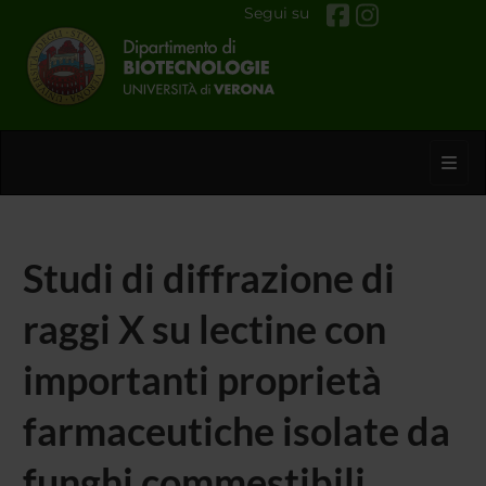
Segui su
Toggl
Studi di diffrazione di
raggi X su lectine con
importanti proprietà
farmaceutiche isolate da
funghi commestibili.