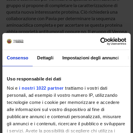
gruppo si propone di completare la caratterizzazione di
questa nuova interessante proteina. Ciò richiederà una
collaborazione con Pavia per determinare la sequenza
aminoacidica completa e per accertare se questa proteina
abbia proprietà antitumorali oppure no. Il gruppo di Verona
si concentrerà sulla determinazione della struttura
tridimensionale della proteina e sull'analisi delle
caratteristiche del suo/suoi siti di legame.
Consenso
Dettagli
Impostazioni degli annunci
In
ENTI FINANZIATORI:
Uso responsabile dei dati
Ateneo
Noi e
i nostri 1022 partner
trattiamo i vostri dati
Finanziamento:
assegnato e gestito dal Dipartimento
personali, ad esempio il vostro numero IP, utilizzando
Programma:
RICATENEO - Finanziamenti d'Ateneo per la
Ricerca Scientifica
tecnologie come i cookie per memorizzare e accedere
alle informazioni sul vostro dispositivo al fine di
pubblicare annunci e contenuti personalizzati, misurare
gli annunci e i contenuti, ricercare il pubblico e sviluppare
PARTECIPANTI AL PROGETTO
i servizi. Avete la possibilità di scegliere chi utilizza i