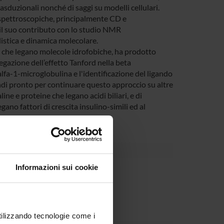
asduzionali nonché di saggi su modelli cellulari.
e spettroscopiche, principalmente CD e
 il suo contributo con lo studio NMR
llistica e dinamica molecolare.
 che legano molecole idrofobiche, ha prodotto
egazione dell’effetto Tanford nella beta
alfa-1-microglobulina e l'identificazione del ligando
uindi pronto per continuare questo approccio su altre
ne e proteine che legano acidi biliari, e di
ano fattori di crescita insulino-simili ed al
Informazioni sui cookie
Dipartimento
utilizzando tecnologie come i