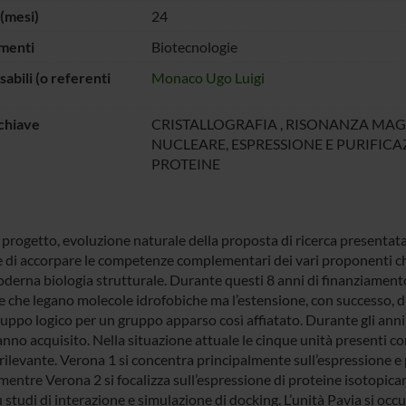
(mesi)
24
menti
Biotecnologie
abili (o referenti
Monaco Ugo Luigi
chiave
CRISTALLOGRAFIA , RISONANZA MA
NUCLEARE, ESPRESSIONE E PURIFICA
PROTEINE
rogetto, evoluzione naturale della proposta di ricerca presentata pe
e di accorpare le competenze complementari dei vari proponenti ch
oderna biologia strutturale. Durante questi 8 anni di finanziamento
e che legano molecole idrofobiche ma l’estensione, con successo, di
luppo logico per un gruppo apparso così affiatato. Durante gli ann
anno acquisito. Nella situazione attuale le cinque unità presenti c
rilevante. Verona 1 si concentra principalmente sull’espressione e pu
 mentre Verona 2 si focalizza sull’espressione di proteine isotopic
studi di interazione e simulazione di docking. L’unità Pavia si occup