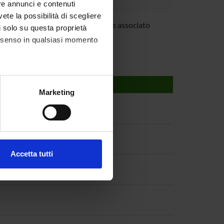
re annunci e contenuti
vete la possibilità di scegliere
iano Perduca
Professore associato
li solo su questa proprietà
consenso in qualsiasi momento
alche metro,
Marketing
e specifiche (impronte
ezione dettagli
. Puoi
Accetta tutti
l media e per analizzare il
ostri partner che si occupano
azioni che hai fornito loro o