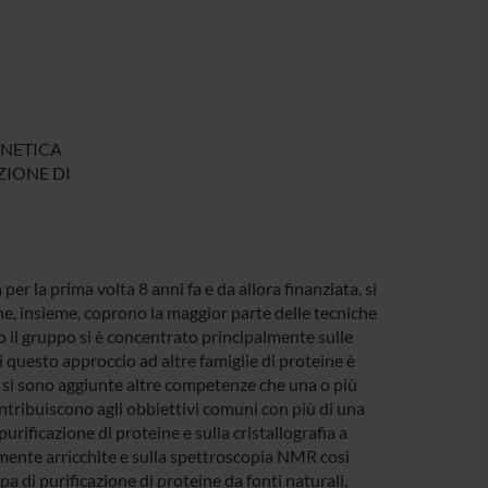
GNETICA
ZIONE DI
r la prima volta 8 anni fa e da allora finanziata, si
e, insieme, coprono la maggior parte delle tecniche
 il gruppo si è concentrato principalmente sulle
 questo approccio ad altre famiglie di proteine è
i si sono aggiunte altre competenze che una o più
ontribuiscono agli obbiettivi comuni con più di una
rificazione di proteine e sulla cristallografia a
amente arricchite e sulla spettroscopia NMR così
a di purificazione di proteine da fonti naturali,