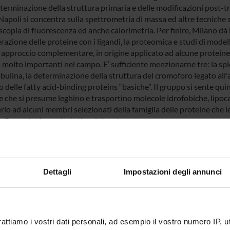
terminazione della struttura primaria e delle modificazioni post-tr
 Napoli si concentra sulla spettrometria di massa ed altre tecnich
scopia di fluorescenza ed anche calorimetria. Per finire, Milano dà
erazione delle proteine con i ligandi, la proteomica e studi di mode
approccio complementare, in origine applicato ad alcune proteine
i molto importanti nel campo. E’ sufficiente menzionarne tre: la spi
bulina, la determinazione della struttura del cromoforo legato all'
o delle fatty acid-binding proteins “basiche”. Il gruppo si sente q
 che si presume leghino e trasportino molecole idrofobiche, lipocali
lo ad alcuni membri selezionati della famiglia delle proteine che leg
 C-terminale angiostatico del perlecano.
 FINANZIATORI:
Dettagli
Impostazioni degli annunci
VALUTATO
Finanziamento:
assegnato e gestito dal 
IVAMENTE
Programma:
PRIN
rattiamo i vostri dati personali, ad esempio il vostro numero IP, 