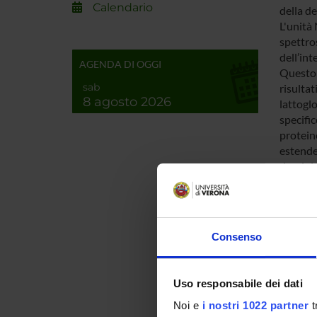
Calendario
della de
L'unità
spettro
dell’int
AGENDA DI OGGI
Questo 
sab
risultat
8 agosto 2026
lattoglo
specific
proteine
estender
dominio
ENTI
Consenso
PRIN 
POSIT
Uso responsabile dei dati
Noi e
i nostri 1022 partner
t