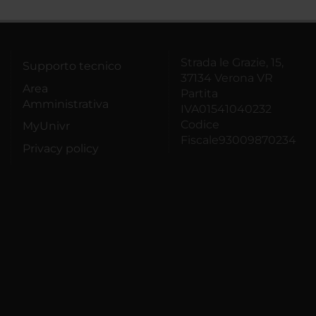
Strada le Grazie, 15,
Supporto tecnico
37134 Verona VR
Area
Partita
Amministrativa
IVA01541040232
Codice
MyUnivr
Fiscale93009870234
Privacy policy