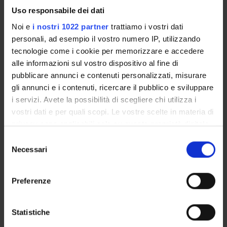
Ministero dell'Istruzione dell'Università e della Ricerca
Uso responsabile dei dati
Finanziamento:
assegnato e gestito da un ente esterno
Noi e
i nostri 1022 partner
trattiamo i vostri dati
all'ateneo
personali, ad esempio il vostro numero IP, utilizzando
Programma:
FINANZMIUR - Finanziamento MIUR per la
tecnologie come i cookie per memorizzare e accedere
ricerca
alle informazioni sul vostro dispositivo al fine di
pubblicare annunci e contenuti personalizzati, misurare
gli annunci e i contenuti, ricercare il pubblico e sviluppare
PARTECIPANTI AL PROGETTO
i servizi. Avete la possibilità di scegliere chi utilizza i
vostri dati e per quali scopi. Le vostre scelte in materia di
Massimiliano Perduca
privacy sono applicabili solo su questa proprietà digitale
Professore associato
in cui avete effettuato le vostre scelte. È possibile
Selezione
modificare o revocare il proprio consenso in qualsiasi
Necessari
del
momento dalla Dichiarazione sui cookie o facendo clic
consenso
AREE DI RICERCA COINVOLTE DAL PROGETTO
sull'icona di attivazione della privacy.
Preferenze
Proteomica strutturale, funzionale e di espressione
Con il tuo consenso, vorremmo anche:
Biochemistry & Molecular Biology (DBT)
raccogliere informazioni sulla tua posizione
Statistiche
Biochimica e Biologia Molecolare
geografica, con un'approssimazione di qualche