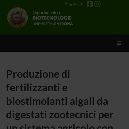
Segui su
Toggl
Produzione di
fertilizzanti e
biostimolanti algali da
digestati zootecnici per
un sistema agricolo con