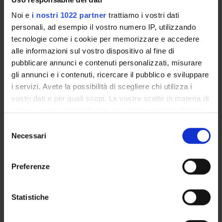
Professore associato
Noi e
i nostri 1022 partner
trattiamo i vostri dati
Nicola Frison
personali, ad esempio il vostro numero IP, utilizzando
Professore associato
tecnologie come i cookie per memorizzare e accedere
alle informazioni sul vostro dispositivo al fine di
Zeno Varanini
pubblicare annunci e contenuti personalizzati, misurare
Professore ordinario
gli annunci e i contenuti, ricercare il pubblico e sviluppare
Anita Zamboni
i servizi. Avete la possibilità di scegliere chi utilizza i
Professore associato
vostri dati e per quali scopi. Le vostre scelte in materia di
privacy sono applicabili solo su questa proprietà digitale
in cui avete effettuato le vostre scelte. È possibile
Selezione
AREE DI RICERCA COINVOLTE DAL PROGETTO
modificare o revocare il proprio consenso in qualsiasi
Necessari
del
momento dalla Dichiarazione sui cookie o facendo clic
consenso
Biotecnologie vegetali
sull'icona di attivazione della privacy.
Plant Sciences
Preferenze
Con il tuo consenso, vorremmo anche:
raccogliere informazioni sulla tua posizione
Statistiche
geografica, con un'approssimazione di qualche
ATTIVITÀ
metro,