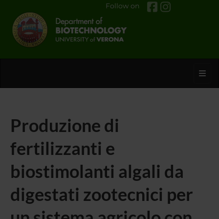
Follow on
Toggl
Produzione di
fertilizzanti e
biostimolanti algali da
digestati zootecnici per
un sistema agricolo con