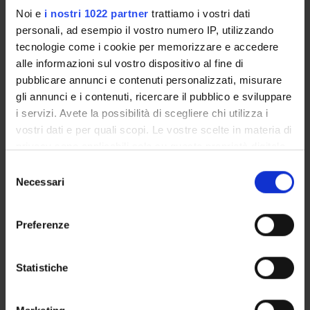
Associate Professor
Noi e
i nostri 1022 partner
trattiamo i vostri dati
personali, ad esempio il vostro numero IP, utilizzando
Nicola Frison
tecnologie come i cookie per memorizzare e accedere
Associate Professor
alle informazioni sul vostro dispositivo al fine di
Zeno Varanini
pubblicare annunci e contenuti personalizzati, misurare
Full Professor
gli annunci e i contenuti, ricercare il pubblico e sviluppare
i servizi. Avete la possibilità di scegliere chi utilizza i
Anita Zamboni
Associate Professor
vostri dati e per quali scopi. Le vostre scelte in materia di
privacy sono applicabili solo su questa proprietà digitale
in cui avete effettuato le vostre scelte. È possibile
Selezione
modificare o revocare il proprio consenso in qualsiasi
Necessari
del
RESEARCH AREAS INVOLVED IN THE PROJECT
momento dalla Dichiarazione sui cookie o facendo clic
consenso
Biotecnologie vegetali
sull'icona di attivazione della privacy.
Preferenze
Plant Sciences
Con il tuo consenso, vorremmo anche:
raccogliere informazioni sulla tua posizione
Statistiche
geografica, con un'approssimazione di qualche
metro,
ACTIVITIES