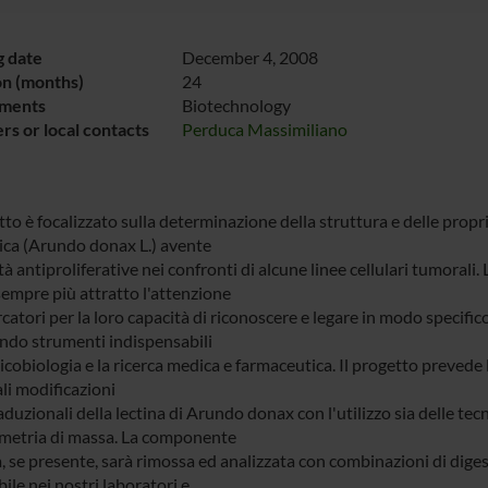
g date
December 4, 2008
on (months)
24
ments
Biotechnology
s or local contacts
Perduca Massimiliano
tto è focalizzato sulla determinazione della struttura e delle propr
ca (Arundo donax L.) avente
à antiproliferative nei confronti di alcune linee cellulari tumorali.
empre più attratto l'attenzione
rcatori per la loro capacità di riconoscere e legare in modo specific
ndo strumenti indispensabili
licobiologia e la ricerca medica e farmaceutica. Il progetto prevede
li modificazioni
duzionali della lectina di Arundo donax con l'utilizzo sia delle tec
metria di massa. La componente
a, se presente, sarà rimossa ed analizzata con combinazioni di digest
ile nei nostri laboratori e