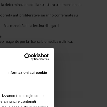
er la determinazione della struttura tridimensionale.
 proprietà antiproliferative saranno confermate su
à la capacità della lectina di legarsi
e.
o reagente per la ricerca biomedica e clinica.
rnal body
IUR per la ricerca
Informazioni sui cookie
utilizzando tecnologie come i
re annunci e contenuti