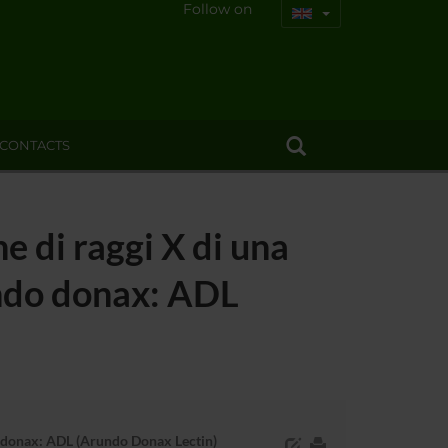
Follow on
CONTACTS
ne di raggi X di una
undo donax: ADL
ndo donax: ADL (Arundo Donax Lectin)