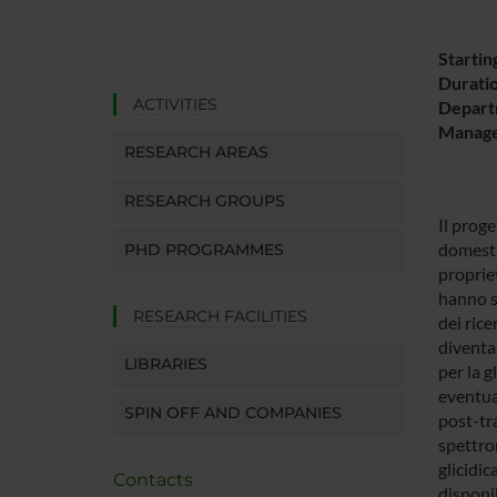
Startin
Durati
ACTIVITIES
Depart
Manager
RESEARCH AREAS
RESEARCH GROUPS
Il proge
domesti
PHD PROGRAMMES
propriet
hanno s
RESEARCH FACILITIES
dei rice
diventa
LIBRARIES
per la g
eventua
SPIN OFF AND COMPANIES
post-tra
spettro
glicidic
Contacts
disponib