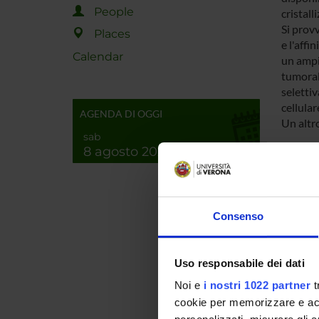
People
cristall
Si provv
Places
e l'affi
Calendar
un ampio
tumorali
selettiv
cellular
AGENDA DI OGGI
Un altr
sab
8 agosto 2026
SPO
Ministe
dell'Un
Consenso
Ricerc
Uso responsabile dei dati
PROJ
Noi e
i nostri 1022 partner
t
cookie per memorizzare e acce
Massim