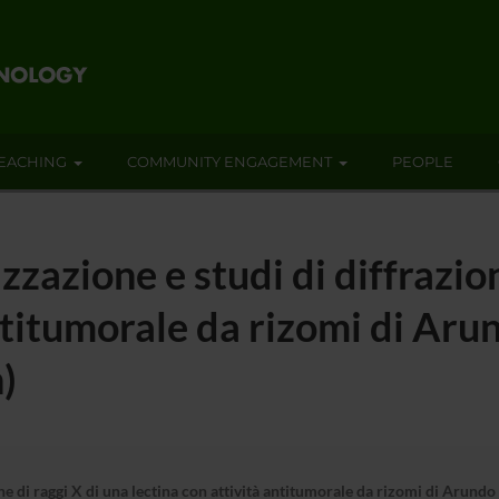
EACHING
COMMUNITY ENGAGEMENT
PEOPLE
izzazione e studi di diffrazio
antitumorale da rizomi di Ar
)
ione di raggi X di una lectina con attività antitumorale da rizomi di Aru