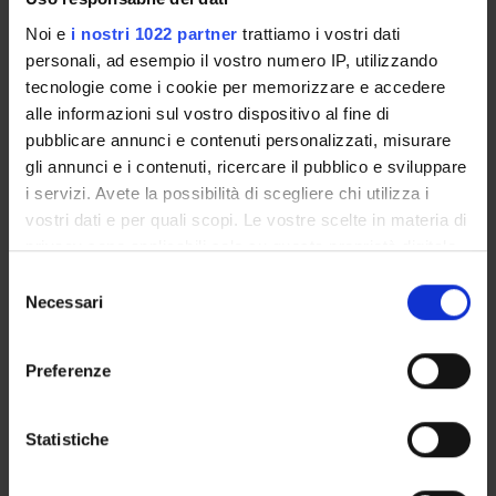
Notices
Noi e
i nostri 1022 partner
trattiamo i vostri dati
Thesis and internship proposals
personali, ad esempio il vostro numero IP, utilizzando
Governing bodies
tecnologie come i cookie per memorizzare e accedere
Faculty staff
alle informazioni sul vostro dispositivo al fine di
Documents
pubblicare annunci e contenuti personalizzati, misurare
gli annunci e i contenuti, ricercare il pubblico e sviluppare
i servizi. Avete la possibilità di scegliere chi utilizza i
STUDYING
vostri dati e per quali scopi. Le vostre scelte in materia di
COURSES
privacy sono applicabili solo su questa proprietà digitale
in cui avete effettuato le vostre scelte. È possibile
Selezione
PHD PROGRAMMES AND POSTGRADUATE
modificare o revocare il proprio consenso in qualsiasi
Necessari
del
TRAINING
momento dalla Dichiarazione sui cookie o facendo clic
consenso
sull'icona di attivazione della privacy.
Contacts
Preferenze
People
Con il tuo consenso, vorremmo anche:
raccogliere informazioni sulla tua posizione
Statistiche
Places
geografica, con un'approssimazione di qualche
Calendar
metro,