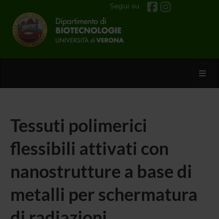
Segui su
Toggl
Tessuti polimerici
flessibili attivati con
nanostrutture a base di
metalli per schermatura
di radiazioni