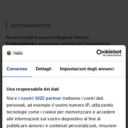
ENTI FINANZIATORI:
Fondo Sociale Europeo e Regione Veneto
Finanziamento:
assegnato e gestito dal Dipartimento
PARTECIPANTI AL PROGETTO
Consenso
Dettagli
Impostazioni degli annunci
In
Ferdinando Bassato
Uso responsabile dei dati
Adolfo Speghini
Professore ordinario
Noi e
i nostri 1022 partner
trattiamo i vostri dati
personali, ad esempio il vostro numero IP, utilizzando
tecnologie come i cookie per memorizzare e accedere
alle informazioni sul vostro dispositivo al fine di
AREE DI RICERCA COINVOLTE DAL PROGETTO
pubblicare annunci e contenuti personalizzati, misurare