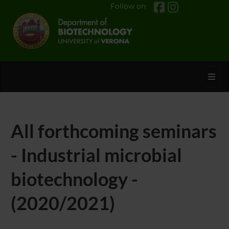
Follow on
Toggl
All forthcoming seminars
- Industrial microbial
biotechnology -
(2020/2021)