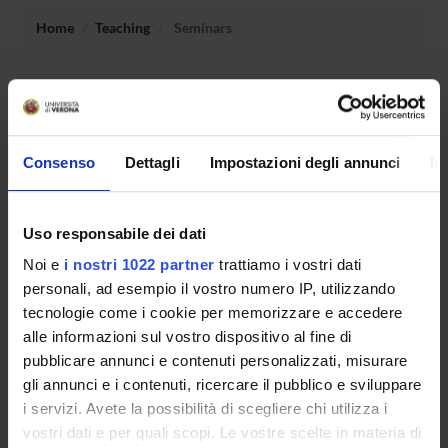
Home
Teaching
Seminars
No recent seminar found relating to teaching Industrial
microbial biotechnology.
Consenso
Dettagli
Impostazioni degli annunci
In
STUDYING
Uso responsabile dei dati
COURSES
Noi e
i nostri 1022 partner
trattiamo i vostri dati
PHD PROGRAMMES AND POSTGRADUATE
personali, ad esempio il vostro numero IP, utilizzando
TRAINING
tecnologie come i cookie per memorizzare e accedere
alle informazioni sul vostro dispositivo al fine di
Contacts
pubblicare annunci e contenuti personalizzati, misurare
gli annunci e i contenuti, ricercare il pubblico e sviluppare
People
i servizi. Avete la possibilità di scegliere chi utilizza i
Places
vostri dati e per quali scopi. Le vostre scelte in materia di