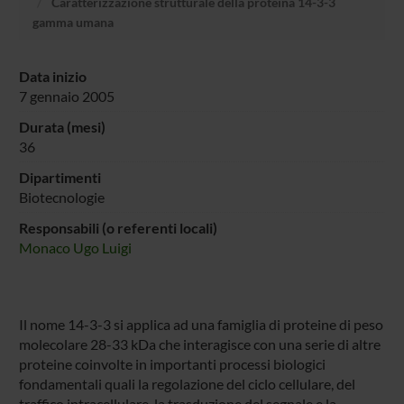
Caratterizzazione strutturale della proteina 14-3-3
gamma umana
Data inizio
7 gennaio 2005
Durata (mesi)
36
Dipartimenti
Biotecnologie
Responsabili (o referenti locali)
Monaco Ugo Luigi
Il nome 14-3-3 si applica ad una famiglia di proteine di peso
molecolare 28-33 kDa che interagisce con una serie di altre
proteine coinvolte in importanti processi biologici
fondamentali quali la regolazione del ciclo cellulare, del
traffico intracellulare, la trasduzione del segnale e la