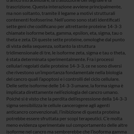
trascrizione. Questa interazione avviene principalmente,
ma non soltanto, tramite il legame a motivi strutturali
contenenti fosfoserine. Nell’uomo sono stati identificati
sette geni che codificano per altrettante proteine 14-3-3
chiamate isoforme beta, gamma, epsilon, eta, sigma, tau o
theta e zeta. Di queste sette proteine, omologhe dal punto
di vista della sequenza, soltanto la struttura
tridimensionale di tre, le isoforme zeta, sigma e tau o theta,
è stata determinata sperimentalmente. Fra i processi
cellulari regolati dalle proteine 14-3-3, ce ne sono diversi
che rivestono un’importanza fondamentale nella biologia
del cancro quali l’apoptosi e i controlli del ciclo cellulare.
Delle sette isoforme delle 14-3-3 umane, la forma sigma è
implicata direttamente nell’eziologia del cancro umano.
Poiché si è visto che la perdita dell’espressione della 14-3-3
sigma sensibilizza le cellule cancerogene agli agenti
anticancro convenzionali, l’inibizione di questa proteina
potrebbe essere sfruttata per scopi terapeutici. C’e molta
meno evidenza sperimentale sul comportamento delle altre
isoforme nel cancro ma sembrerebbe che l’isoforma gamma