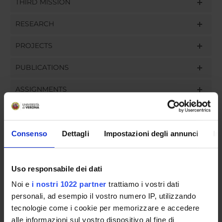
THIRD MISSION
RESEARCH
PROJECTS
PUBLICATIONS
ASSIGNMENTS
Consenso
Dettagli
Impostazioni degli annunci
In
ORGANISATION
GOVERNANCE
Uso responsabile dei dati
Noi e
i nostri 1022 partner
trattiamo i vostri dati
COMMITTEES
personali, ad esempio il vostro numero IP, utilizzando
tecnologie come i cookie per memorizzare e accedere
DEPARTMENT ADMINISTRATION OFFICES
alle informazioni sul vostro dispositivo al fine di