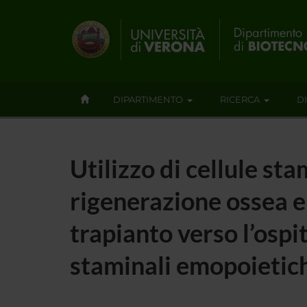
DIPARTIMENTO
RICERCA
D
Utilizzo di cellule st
rigenerazione ossea e
trapianto verso l’ospi
staminali emopoietich