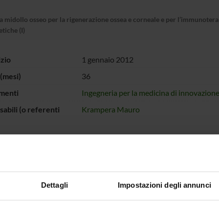
a midollo osseo per la rigenerazione ossea e corneale e per l’immunoterap
tiche (I)
izio
1 gennaio 2012
(mesi)
36
menti
Ingegneria per la medicina di innovazion
abili (o referenti
Krampera Mauro
 FINANZIATORI:
e Veneto
Finanziamento:
assegnato e gestito da un
Dettagli
Impostazioni degli annunci