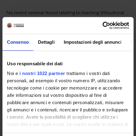
No recent seminar found relating to teaching Viticultural
practices.
Consenso
Dettagli
Impostazioni degli annunci
In
STUDYING
COURSES
Uso responsabile dei dati
PHD PROGRAMMES AND POSTGRADUATE
Noi e
i nostri 1022 partner
trattiamo i vostri dati
TRAINING
personali, ad esempio il vostro numero IP, utilizzando
tecnologie come i cookie per memorizzare e accedere
Contacts
alle informazioni sul vostro dispositivo al fine di
pubblicare annunci e contenuti personalizzati, misurare
People
gli annunci e i contenuti, ricercare il pubblico e sviluppare
Places
i servizi. Avete la possibilità di scegliere chi utilizza i
Calendar
vostri dati e per quali scopi. Le vostre scelte in materia di
privacy sono applicabili solo su questa proprietà digitale