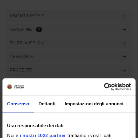
ABOUT MYSELF
TEACHING
1
THIRD MISSION
RESEARCH
PROJECTS
PUBLICATIONS
ASSIGNMENTS
Consenso
Dettagli
Impostazioni degli annunci
In
Uso responsabile dei dati
ORGANISATION
Noi e
i nostri 1022 partner
trattiamo i vostri dati