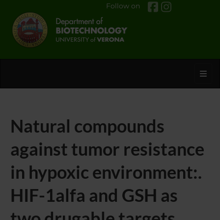
Follow on
Toggl
Natural compounds
against tumor resistance
in hypoxic environment:.
HIF-1alfa and GSH as
two drugable targets.