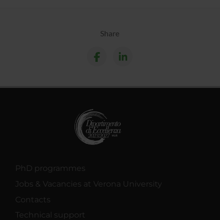
Share
PhD programmes
Jobs & Vacancies at Verona University
Contacts
Technical support