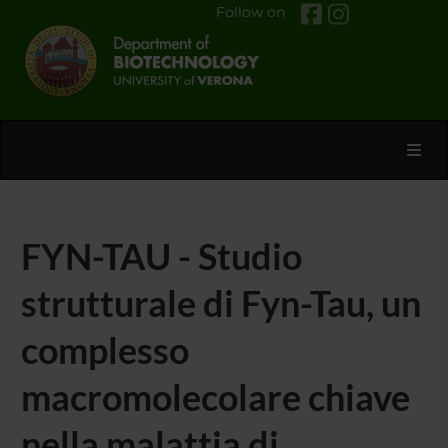
Follow on
Toggl
FYN-TAU - Studio
strutturale di Fyn-Tau, un
complesso
macromolecolare chiave
nella malattia di