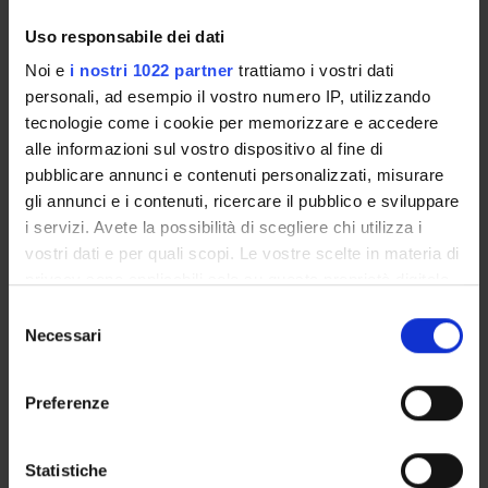
Biochimica e Biologia Molecolare
Uso responsabile dei dati
Biochemistry & Molecular Biology (DBT) (DBT)
Noi e
i nostri 1022 partner
trattiamo i vostri dati
Proteomica strutturale, funzionale e di espressione
personali, ad esempio il vostro numero IP, utilizzando
Biochemistry & Molecular Biology (DM) (DM)
tecnologie come i cookie per memorizzare e accedere
alle informazioni sul vostro dispositivo al fine di
Biochimica e Biologia Molecolare
pubblicare annunci e contenuti personalizzati, misurare
Biochemistry & Molecular Biology (DM) (DM)
gli annunci e i contenuti, ricercare il pubblico e sviluppare
i servizi. Avete la possibilità di scegliere chi utilizza i
Proteomica strutturale, funzionale e di espressione
Biochemistry & Molecular Biology (DNBM) (DNBM)
vostri dati e per quali scopi. Le vostre scelte in materia di
privacy sono applicabili solo su questa proprietà digitale
Biochimica e Biologia Molecolare
in cui avete effettuato le vostre scelte. È possibile
Selezione
Biochemistry & Molecular Biology (DNBM) (DNBM)
modificare o revocare il proprio consenso in qualsiasi
Necessari
del
momento dalla Dichiarazione sui cookie o facendo clic
Proteomica strutturale, funzionale e di espressione
consenso
sull'icona di attivazione della privacy.
Biochemistry & Molecular Biology (DSVR) (DSVR)
Preferenze
Biochimica e Biologia Molecolare
Con il tuo consenso, vorremmo anche:
Biochemistry & Molecular Biology (DSVR)
raccogliere informazioni sulla tua posizione
Statistiche