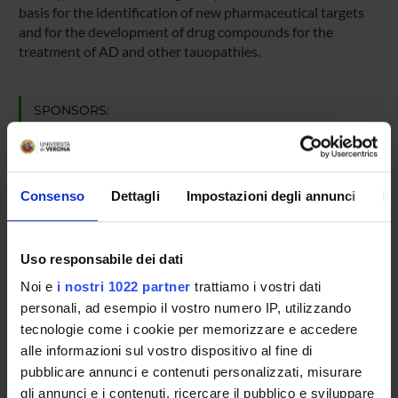
basis for the identification of new pharmaceutical targets
and for the development of drug compounds for the
treatment of AD and other tauopathies.
SPONSORS:
Alzheimer's Association
Funds:
assigned and managed by the department
Consenso
Dettagli
Impostazioni degli annunci
In
PROJECT PARTICIPANTS
Uso responsabile dei dati
Mariapina D'Onofrio
Noi e
i nostri 1022 partner
trattiamo i vostri dati
Associate Professor
personali, ad esempio il vostro numero IP, utilizzando
tecnologie come i cookie per memorizzare e accedere
Francesca Munari
alle informazioni sul vostro dispositivo al fine di
Temporary Assistant Professor
pubblicare annunci e contenuti personalizzati, misurare
gli annunci e i contenuti, ricercare il pubblico e sviluppare