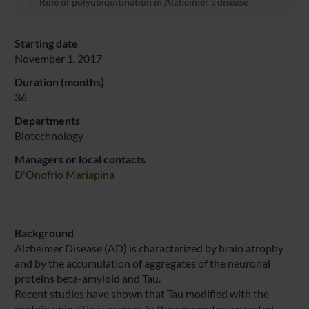
Role of polyubiquitination in Alzheimer’s disease
Starting date
November 1, 2017
Duration (months)
36
Departments
Biotechnology
Managers or local contacts
D'Onofrio Mariapina
Background
Alzheimer Disease (AD) is characterized by brain atrophy
and by the accumulation of aggregates of the neuronal
proteins beta-amyloid and Tau.
Recent studies have shown that Tau modified with the
protein ubiquitin is present in the aggregates extracted