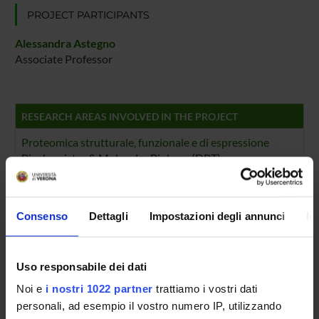
PROJECT PARTICIPANTS
Alessandra Astegno
Associate Professor
RESEARCH AREAS INVOLVED IN THE PROJECT
Proteomica strutturale, funzionale e di espressione
Biochemistry & Molecular Biology (DBT)
Biochimica e Biologia Molecolare
Biochemistry & Molecular Biology (DBT) (DBT)
Consenso
Dettagli
Impostazioni degli annunci
In
Proteomica strutturale, funzionale e di espressione
Biochemistry & Molecular Biology (DM) (DM)
Uso responsabile dei dati
Biochimica e Biologia Molecolare
Biochemistry & Molecular Biology (DM) (DM)
Noi e
i nostri 1022 partner
trattiamo i vostri dati
personali, ad esempio il vostro numero IP, utilizzando
Proteomica strutturale, funzionale e di espressione