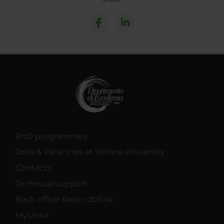
PhD programmes
Jobs & Vacancies at Verona University
Contacts
Technical support
Back office Area - dbErw
MyUnivr