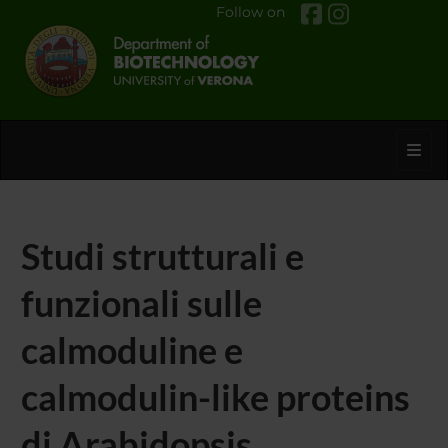
Follow on
Toggl
Studi strutturali e
funzionali sulle
calmoduline e
calmodulin-like proteins
di Arabidopsis