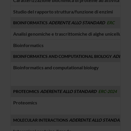
Caratterizzazione biochimica di proteine ad attività enzi
Studio del rapporto struttura/funzione di enzimi
BIOINFORMATICS
ADERENTE ALLO STANDARD
ERC
Analisi genomiche e trascrittomiche di alghe unicellulari
Bioinformatics
BIOINFORMATICS AND COMPUTATIONAL BIOLOGY
ADERENT
Bioinformatics and computational biology
PROTEOMICS
ADERENTE ALLO STANDARD
ERC-2024
Proteomics
MOLECULAR INTERACTIONS
ADERENTE ALLO STANDARD
E