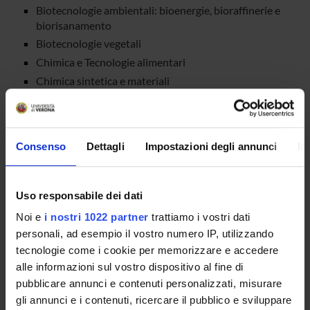
Biotecnologie ambientali: bioenergie, bioraffinerie e
biorisanamento
Biotecnologie vegetali
Chimica e Tecnologie alimentari
Chimica sintetica e materiali
Genetica e genomica umana, vegetale e microbica
Ingegneria dei biomateriali, materiali biomimetici,
bioispirati e bio-abilitati
Consenso
Dettagli
Impostazioni degli annunci
In
Microbiologia e Biotecnologie microbiche agro-
industriali, alimentari e ambientali
Produttività delle piante coltivate, Chimica e
Uso responsabile dei dati
biologia del suolo, Biologia vegetale applicata
Noi e
i nostri 1022 partner
trattiamo i vostri dati
Proteomica strutturale, funzionale e di
espressione
personali, ad esempio il vostro numero IP, utilizzando
tecnologie come i cookie per memorizzare e accedere
Scienze Chimiche, Fisiche e Analitiche
alle informazioni sul vostro dispositivo al fine di
Viticoltura ed enologia
pubblicare annunci e contenuti personalizzati, misurare
Cell Biology
gli annunci e i contenuti, ricercare il pubblico e sviluppare