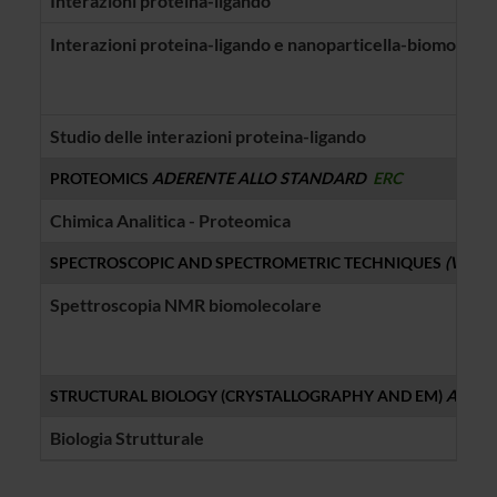
Interazioni proteina-ligando
Interazioni proteina-ligando e nanoparticella-biomolecol
Studio delle interazioni proteina-ligando
PROTEOMICS
ADERENTE ALLO STANDARD
ERC
Chimica Analitica - Proteomica
SPECTROSCOPIC AND SPECTROMETRIC TECHNIQUES
(VEDI
Spettroscopia NMR biomolecolare
STRUCTURAL BIOLOGY (CRYSTALLOGRAPHY AND EM)
ADERE
Biologia Strutturale